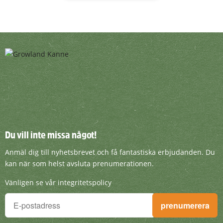
Du vill inte missa något!
Du vill inte missa något!
Anmäl dig till nyhetsbrevet och få fantasti
Anmäl dig till nyhetsbrevet och få fantastiska erbjudanden. Du
kan när som helst avsluta prenumerationen.
Vänligen se vår integritetspolicy
Du vill inte missa något!
prenumerera
Anmäl dig till nyhetsbrevet och få fantastiska erbjudanden. D