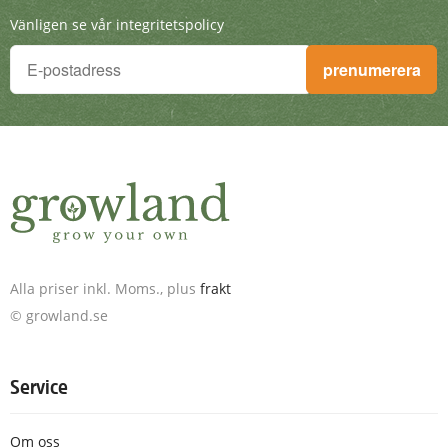
Vänligen se vår integritetspolicy
Du vill inte missa något!
prenumerera
Anmäl dig till nyhetsbrevet och få fantastiska erbjudanden. D
Alla priser inkl. Moms., plus
frakt
© growland.se
Service
Om oss