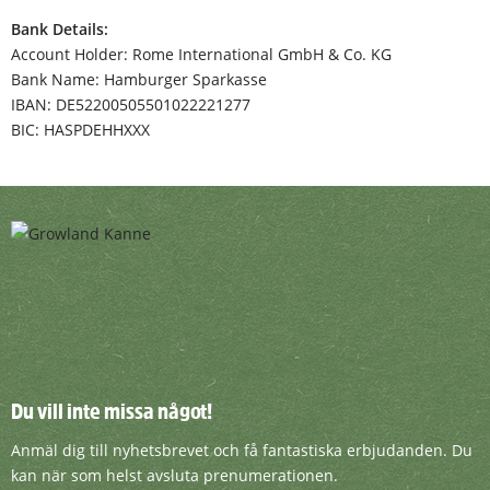
Bank Details:
Account Holder: Rome International GmbH & Co. KG
Bank Name: Hamburger Sparkasse
IBAN: DE52200505501022221277
BIC: HASPDEHHXXX
Du vill inte missa något!
Du vill inte missa något!
Anmäl dig till nyhetsbrevet och få fantasti
Anmäl dig till nyhetsbrevet och få fantastiska erbjudanden. Du
kan när som helst avsluta prenumerationen.