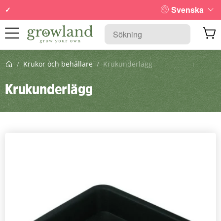
Svenska
Startsida
/
Krukor och behållare
/
Krukunderlägg
Krukunderlägg