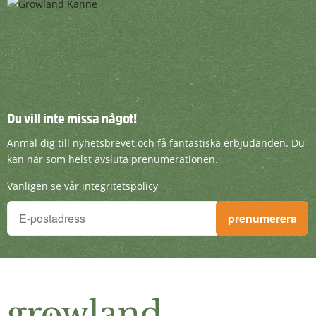
Du vill inte missa något!
Du vill inte missa något!
Anmäl dig till nyhetsbrevet och få fantasti
Anmäl dig till nyhetsbrevet och få fantastiska erbjudanden. Du
kan när som helst avsluta prenumerationen.
Vänligen se vår integritetspolicy
Du vill inte missa något!
prenumerera
Anmäl dig till nyhetsbrevet och få fantastiska erbjudanden. D