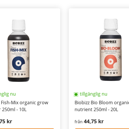
nglig nu
tillgänglig nu
 Fish-Mix organic grow
Biobizz Bio Bloom organi
er 250ml - 10L
nutrient 250ml - 20L
75 kr
44,75 kr
från