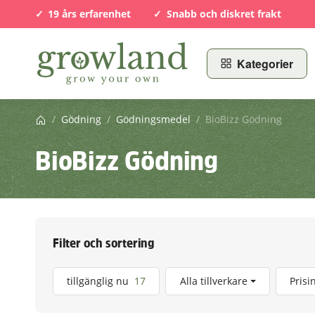
19 års erfarenhet
Snabb och diskret frakt
Kategorier
Startsida
/
Gödning
/
Gödningsmedel
/
BioBizz Gödning
BioBizz Gödning
Filter och sortering
Produkt hittat
tillgänglig nu
17
Alla tillverkare
Prisi