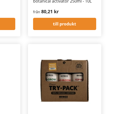
botanical activator 250ml - 10L
80,21 kr
från
till produkt