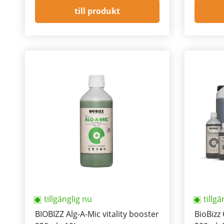
till produkt
tillgänglig nu
tillgä
BIOBIZZ Alg-A-Mic vitality booster
BioBizz