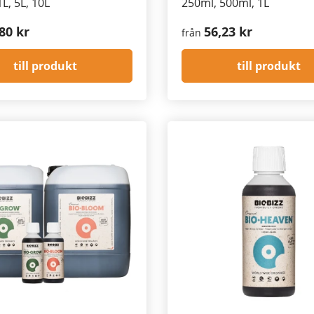
L, 5L, 10L
250ml, 500ml, 1L
80 kr
56,23 kr
från
till produkt
till produkt