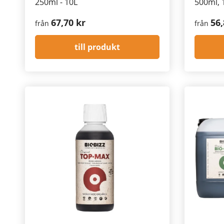
250ml - 10L
500ml, 1
67,70 kr
56,
från
från
till produkt