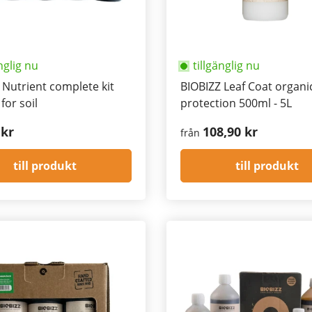
nglig nu
tillgänglig nu
 Nutrient complete kit
BIOBIZZ Leaf Coat organi
for soil
protection 500ml - 5L
 kr
108,90 kr
från
till produkt
till produkt