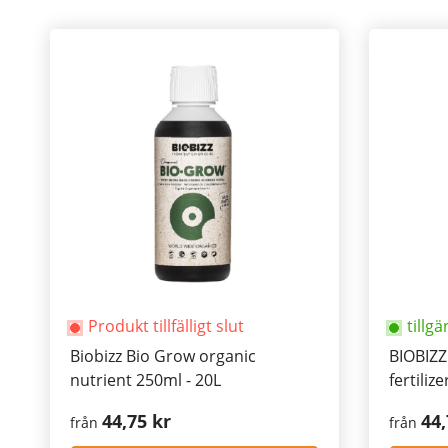
Produkt tillfälligt slut
tillgä
Biobizz Bio Grow organic
BIOBIZZ
nutrient 250ml - 20L
fertiliz
44,75 kr
44,
från
från