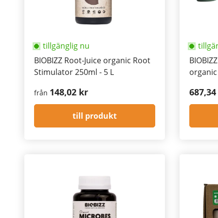
tillgänglig nu
tillgä
BIOBIZZ Root-Juice organic Root
BIOBIZZ
Stimulator 250ml - 5 L
organic 
148,02 kr
687,34
från
till produkt