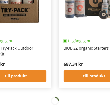
nglig nu
tillgänglig nu
 Try-Pack Outdoor
BIOBIZZ organic Starters
Kit
 kr
687,34 kr
till produkt
till produkt