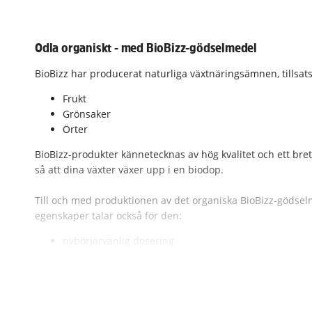
Odla organiskt - med BioBizz-gödselmedel
BioBizz har producerat naturliga växtnäringsämnen, tillsats
Frukt
Grönsaker
Örter
BioBizz-produkter kännetecknas av hög kvalitet och ett bre
så att dina växter växer upp i en biodop.
Till och med produktionen av det organiska BioBizz-gödselm
egenskaper talar också för den:
nybörjarvänlig dosering
varierad blandning av produkter
ekologisk skörd
övergödsling praktiskt taget omöjligt
bra förhållande mellan pris och prestanda