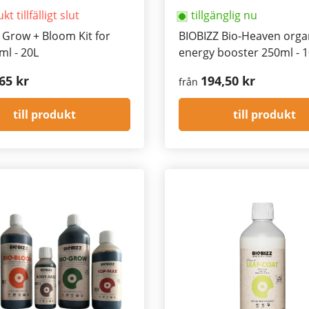
t tillfälligt slut
tillgänglig nu
 Grow + Bloom Kit for
BIOBIZZ Bio-Heaven orga
ml - 20L
energy booster 250ml - 
65 kr
194,50 kr
från
till produkt
till produkt