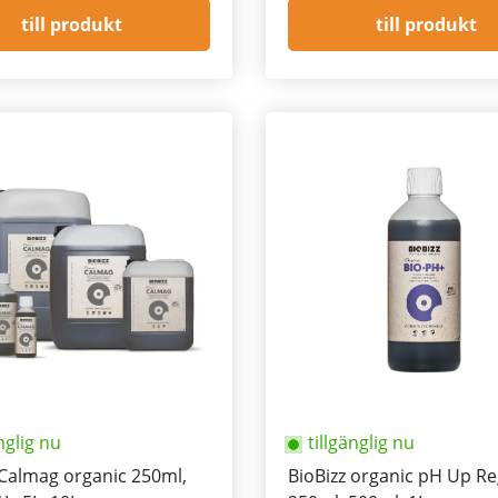
till produkt
till produkt
nglig nu
tillgänglig nu
 Calmag organic 250ml,
BioBizz organic pH Up Re