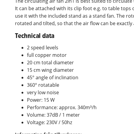
The circulating air fan 2in1 is best suited to circulate
It can be attached with its clip foot e.g. to table tops 
use it with the included stand as a stand fan. The rot
rotated and tilted, so that the air flow can be exactly
Technical data
2 speed levels
full copper motor
20 cm total diameter
15 cm wing diameter
45° angle of inclination
360° rotatable
very low noise
Power: 15 W
Performance: approx. 340m³/h
Volume: 37dB / 1 meter
Voltage: 230V / 50hz