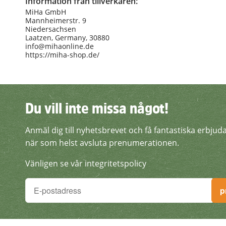
Information från tillverkaren:
MiHa GmbH
Mannheimerstr. 9
Niedersachsen
Laatzen, Germany, 30880
info@mihaonline.de
https://miha-shop.de/
Du vill inte missa något!
Du vill inte missa något!
Anmäl dig till nyhetsbrevet och få fantastiska erbju
Anmäl dig till nyhetsbreve
när som helst avsluta prenumerationen.
Vänligen se vår integritetspolicy
Du vill inte missa något!
p
Anmäl dig till nyhetsbrevet och få fantastiska erb