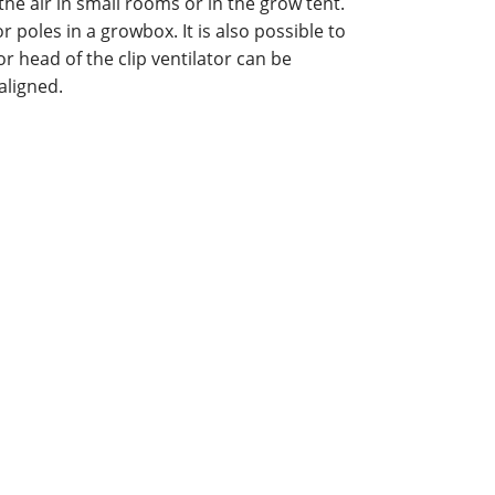
 the air in small rooms or in the grow tent.
or poles in a growbox. It is also possible to
or head of the clip ventilator can be
 aligned.