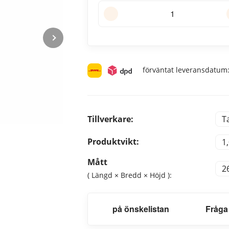
förväntat leveransdatum
Tillverkare:
T
Produktvikt:
1
Mått
2
( Längd × Bredd × Höjd ):
på önskelistan
Fråga