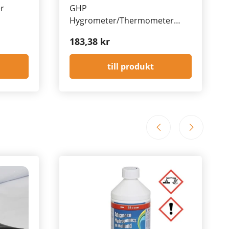
er
GHP
Hygrometer/Thermometer
Medium with external Sensor
183,38 kr
1,5m
till produkt