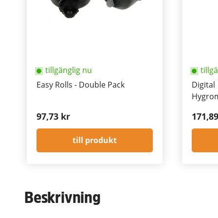
tillgänglig nu
tillg
Easy Rolls - Double Pack
Digital
Hygro
with M
97,73 kr
171,89
till produkt
Beskrivning