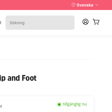
Svenska
t
ip and Foot
tillgänglig nu
kt