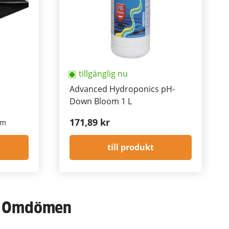
tillgänglig nu
Advanced Hydroponics pH-
Down Bloom 1 L
171,89 kr
 m
till produkt
Omdömen