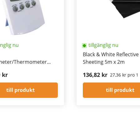
änglig nu
tillgänglig nu
Black & White Reflective
meter/Thermometer
Sheeting 5m x 2m
emory
 kr
136,82 kr
27,36 kr pro 1
till produkt
till produkt