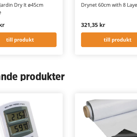
Jardin Dry It ø45cm
Drynet 60cm with 8 Lay
e
kr
321,35 kr
till produkt
till produkt
ande produkter