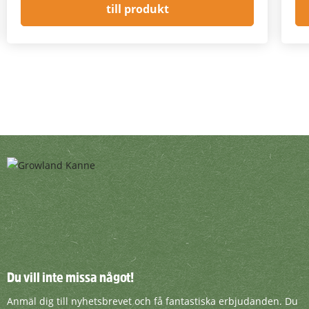
till produkt
Du vill inte missa något!
Du vill inte missa något!
Anmäl dig till nyhetsbrevet och få fantasti
Anmäl dig till nyhetsbrevet och få fantastiska erbjudanden. Du