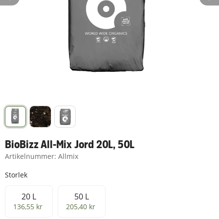
BioBizz All-Mix Jord 20L, 50L
Artikelnummer:
Allmix
Storlek
20 L
50 L
20 L
50 L
136,55 kr
205,40 kr