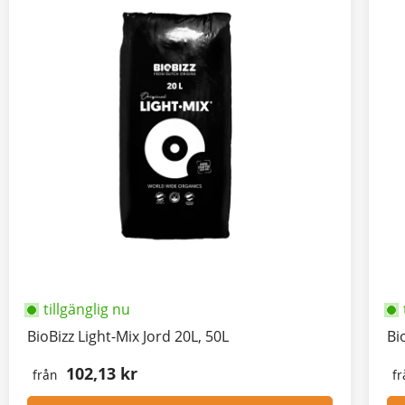
tillgänglig nu
BioBizz Light-Mix Jord 20L, 50L
Bi
102,13 kr
från
fr