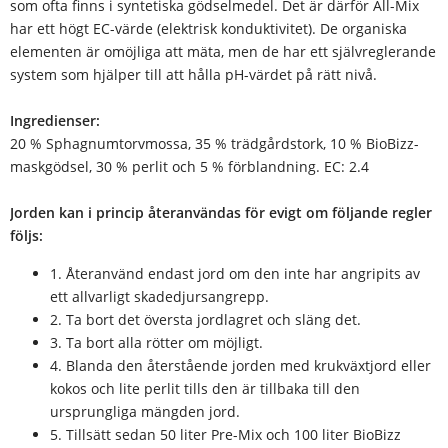
som ofta finns i syntetiska gödselmedel. Det är därför All-Mix
har ett högt EC-värde (elektrisk konduktivitet). De organiska
elementen är omöjliga att mäta, men de har ett självreglerande
system som hjälper till att hålla pH-värdet på rätt nivå.
Ingredienser:
20 % Sphagnumtorvmossa, 35 % trädgårdstork, 10 % BioBizz-
maskgödsel, 30 % perlit och 5 % förblandning. EC: 2.4
Jorden kan i princip återanvändas för evigt om följande regler
följs:
1. Återanvänd endast jord om den inte har angripits av
ett allvarligt skadedjursangrepp.
2. Ta bort det översta jordlagret och släng det.
3. Ta bort alla rötter om möjligt.
4. Blanda den återstående jorden med krukväxtjord eller
kokos och lite perlit tills den är tillbaka till den
ursprungliga mängden jord.
5. Tillsätt sedan 50 liter Pre-Mix och 100 liter BioBizz