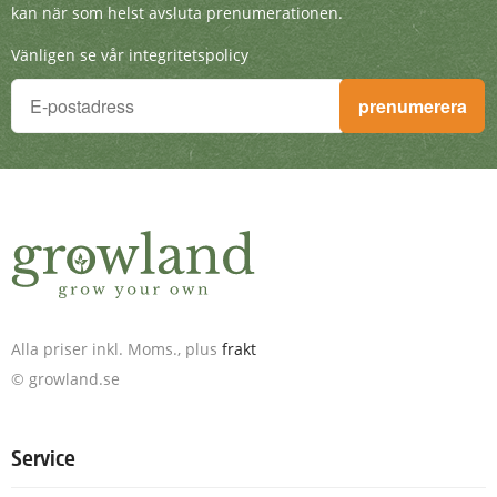
kan när som helst avsluta prenumerationen.
Vänligen se vår integritetspolicy
Du vill inte missa något!
prenumerera
Anmäl dig till nyhetsbrevet och få fantastiska erbjudanden. D
Alla priser inkl. Moms., plus
frakt
© growland.se
Service