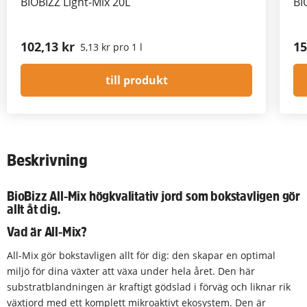
BIOBIZZ Light-Mix 20L
BI
102,13 kr
15
5,13 kr pro 1 l
till produkt
Beskrivning
BioBizz All-Mix högkvalitativ jord som bokstavligen gör
allt åt dig.
Vad är All-Mix?
All-Mix gör bokstavligen allt för dig: den skapar en optimal
miljö för dina växter att växa under hela året. Den här
substratblandningen är kraftigt gödslad i förväg och liknar rik
växtjord med ett komplett mikroaktivt ekosystem. Den är