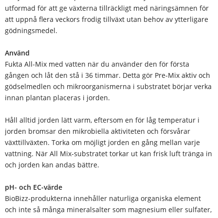
utformad för att ge växterna tillräckligt med näringsämnen för
att uppnå flera veckors frodig tillväxt utan behov av ytterligare
gödningsmedel.
Använd
Fukta All-Mix med vatten när du använder den för första
gången och låt den stå i 36 timmar. Detta gör Pre-Mix aktiv och
gödselmedlen och mikroorganismerna i substratet börjar verka
innan plantan placeras i jorden.
Håll alltid jorden lätt varm, eftersom en för låg temperatur i
jorden bromsar den mikrobiella aktiviteten och försvårar
växttillväxten. Torka om möjligt jorden en gång mellan varje
vattning. När All Mix-substratet torkar ut kan frisk luft tränga in
och jorden kan andas bättre.
pH- och EC-värde
BioBizz-produkterna innehåller naturliga organiska element
och inte så många mineralsalter som magnesium eller sulfater,