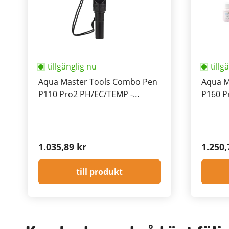
tillgänglig nu
tillg
Aqua Master Tools Combo Pen
Aqua M
P110 Pro2 PH/EC/TEMP -
P160 P
Waterproof
PH/EC/
Waterp
1.035,89 kr
1.250,
till produkt