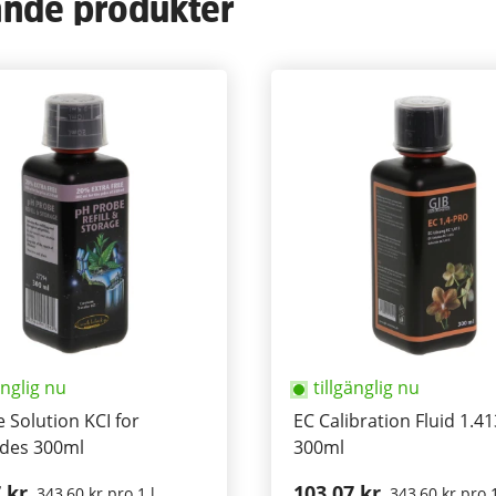
ande produkter
änglig nu
tillgänglig nu
 Solution KCI for
EC Calibration Fluid 1.41
odes 300ml
300ml
 kr
103,07 kr
343,60 kr pro 1 l
343,60 kr pro 1