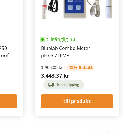
tillgänglig nu
P50
Bluelab Combo Meter
roof
pH/EC/TEMP
3.904,02 kr
12% Rabatt
3.443,37 kr
free shipping
till produkt