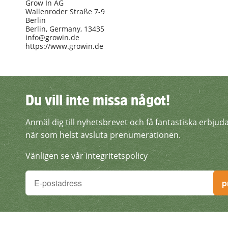
Grow In AG
Wallenroder Straße 7-9
Berlin
Berlin, Germany, 13435
info@growin.de
https://www.growin.de
Du vill inte missa något!
Du vill inte missa något!
Anmäl dig till nyhetsbrevet och få fantastiska erbju
Anmäl dig till nyhetsbreve
när som helst avsluta prenumerationen.
Vänligen se vår integritetspolicy
Du vill inte missa något!
p
Anmäl dig till nyhetsbrevet och få fantastiska erb