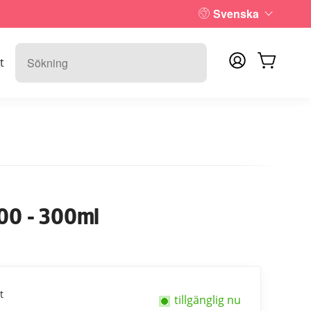
Svenska
t
.00 - 300ml
t
tillgänglig nu