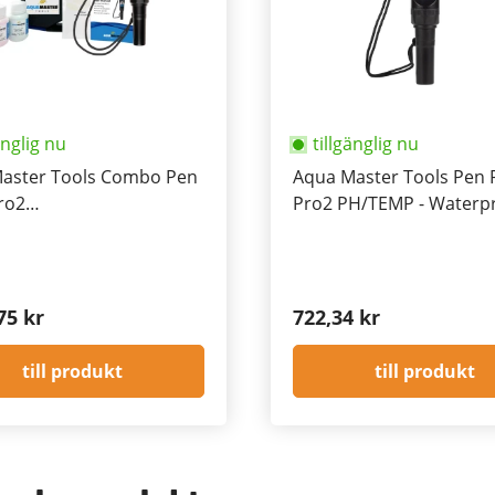
änglig nu
tillgänglig nu
aster Tools Combo Pen
Aqua Master Tools Pen 
ro2
Pro2 PH/TEMP - Waterp
TDS/PPM/TEMP -
roof
75 kr
722,34 kr
till produkt
till produkt