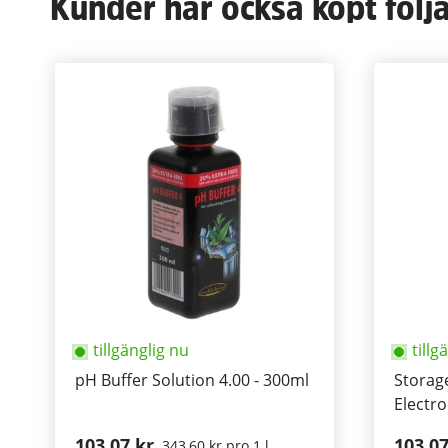
Kunder har också köpt följ
tillgänglig nu
tillg
pH Buffer Solution 4.00 - 300ml
Storage
Electr
103,07 kr
103,07
343,60 kr pro 1 l