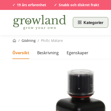
19 års erfarenhet
Snabb och diskret frakt
Kategorier
Startsida
/
Gödning
/
Ph/Ec Mätare
Översikt
Beskrivning
Egenskaper