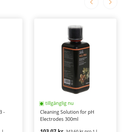
tillgänglig nu
3 -
Cleaning Solution for pH
Electrodes 300ml
103,07 kr
 l
343,60 kr pro 1 l