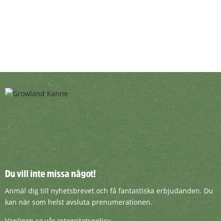
Du vill inte missa något!
Du vill inte missa något!
Anmäl dig till nyhetsbrevet och få fantasti
Anmäl dig till nyhetsbrevet och få fantastiska erbjudanden. Du
kan när som helst avsluta prenumerationen.
Vänligen se vår integritetspolicy