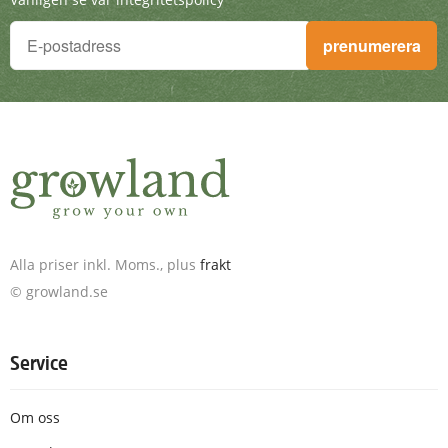
Du vill inte missa något!
prenumerera
Anmäl dig till nyhetsbrevet och få fantastiska erbjudanden. D
Alla priser inkl. Moms., plus
frakt
© growland.se
Service
Om oss