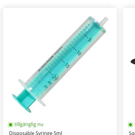
tillgänglig nu
Disposable Syringe 5ml
Sq