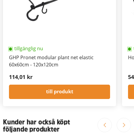
tillgänglig nu
GHP Pronet modular plant net elastic
Ho
60x60cm - 120x120cm
114,01 kr
54
till produkt
Kunder har också köpt
följande produkter