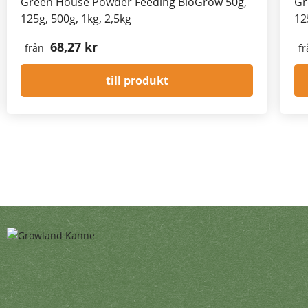
Green House Powder Feeding BioGrow 50g,
Gr
125g, 500g, 1kg, 2,5kg
12
68,27 kr
från
fr
till produkt