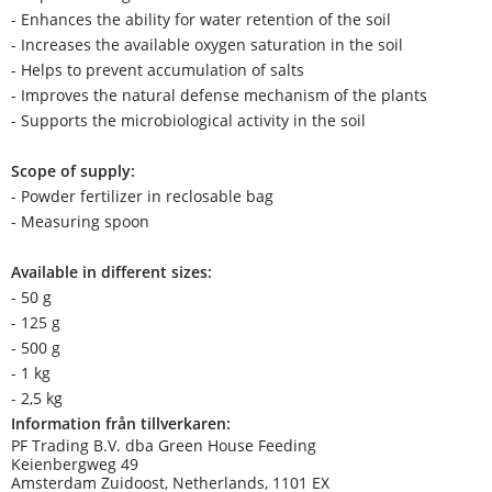
- Enhances the ability for water retention of the soil
- Increases the available oxygen saturation in the soil
- Helps to prevent accumulation of salts
- Improves the natural defense mechanism of the plants
- Supports the microbiological activity in the soil
Scope of supply:
- Powder fertilizer in reclosable bag
- Measuring spoon
Available in different sizes:
- 50 g
- 125 g
- 500 g
- 1 kg
- 2,5 kg
Information från tillverkaren:
PF Trading B.V. dba Green House Feeding
Keienbergweg 49
Amsterdam Zuidoost, Netherlands, 1101 EX