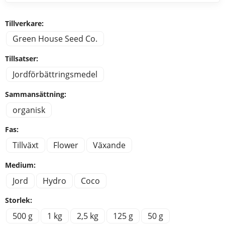
Tillverkare:
Green House Seed Co.
Tillsatser:
Jordförbättringsmedel
Sammansättning:
organisk
Fas:
Tillväxt
Flower
Växande
Medium:
Jord
Hydro
Coco
Storlek:
500 g
1 kg
2,5 kg
125 g
50 g