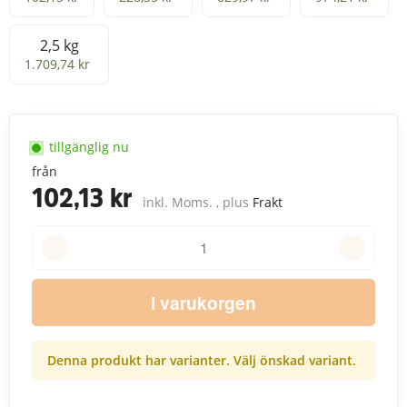
2,5 kg
2,5 kg
1.709,74 kr
tillgänglig nu
från
102,13 kr
inkl. Moms. , plus
Frakt
I varukorgen
Denna produkt har varianter. Välj önskad variant.