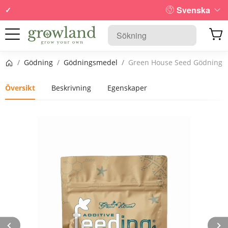
Svenska
Startsida
/
Gödning
/
Gödningsmedel
/
Green House Seed Gödning
Översikt
Beskrivning
Egenskaper