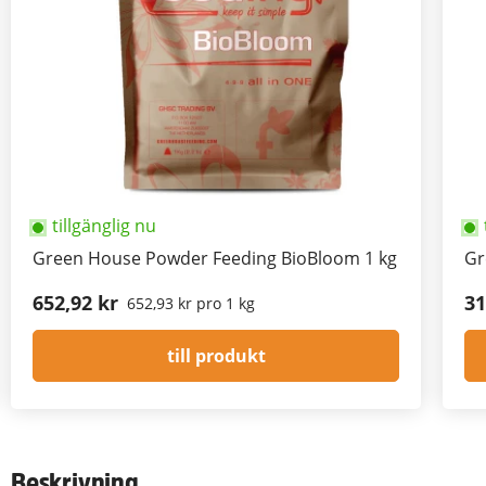
tillgänglig nu
Green House Powder Feeding BioBloom 1 kg
Gr
652,92 kr
31
652,93 kr pro 1 kg
till produkt
Beskrivning