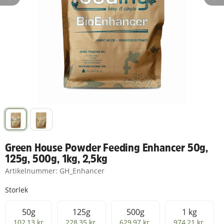
Green House Powder Feeding Enhancer 50g,
125g, 500g, 1kg, 2,5kg
Artikelnummer:
GH_Enhancer
Storlek
50g
125g
500g
1 kg
50g
125g
500g
1 kg
102,13 kr
228,35 kr
629,97 kr
974,21 kr