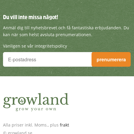
Du vill inte missa något!
Du vill inte missa något!
Anmäl dig till nyhetsbrevet och få fantasti
Anmäl dig till nyhetsbrevet och få fantastiska erbjudanden. Du
kan när som helst avsluta prenumerationen.
Vänligen se vår integritetspolicy
Du vill inte missa något!
prenumerera
Anmäl dig till nyhetsbrevet och få fantastiska erbjudanden. D
Alla priser inkl. Moms., plus
frakt
© growland.se