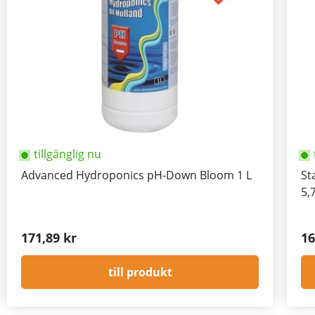
tillgänglig nu
Advanced Hydroponics pH-Down Bloom 1 L
St
5,
171,89 kr
16
till produkt