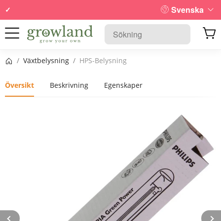
Svenska
Startsida
/
Växtbelysning
/
HPS-Belysning
Översikt
Beskrivning
Egenskaper