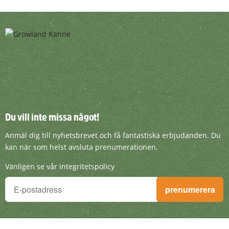
Du vill inte missa något!
Du vill inte missa något!
Anmäl dig till nyhetsbrevet och få fantasti
Anmäl dig till nyhetsbrevet och få fantastiska erbjudanden. Du
kan när som helst avsluta prenumerationen.
Vänligen se vår integritetspolicy
Du vill inte missa något!
prenumerera
Anmäl dig till nyhetsbrevet och få fantastiska erbjudanden. D