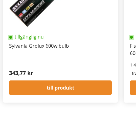
tillgänglig nu
Sylvania Grolux 600w bulb
Fi
60
1.4
343,77 kr
fr
till produkt