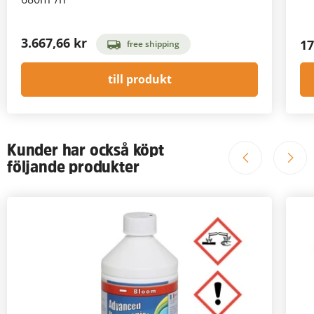
3.667,66 kr
17
free shipping
till produkt
Kunder har också köpt
följande produkter