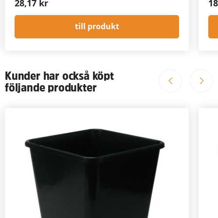
28,17 kr
18
till produkt
Kunder har också köpt
följande produkter