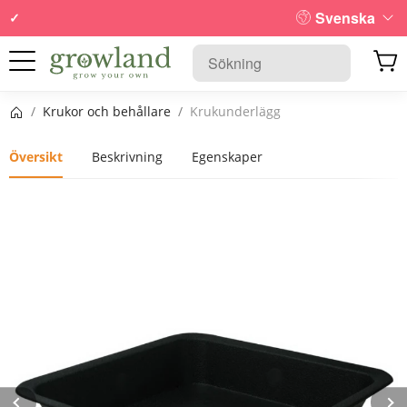
Svenska
Startsida
/
Krukor och behållare
/
Krukunderlägg
Översikt
Beskrivning
Egenskaper