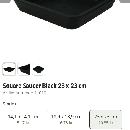
Square Saucer Black 23 x 23 cm
Artikelnummer:
11010
Storlek
14,1 x 14,1 cm
18,9 x 18,9 cm
23 x 23 cm
14,1 x 14,1 cm
18,9 x 18,9 cm
23 x 23 cm
5,17 kr
6,78 kr
10,35 kr