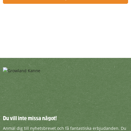
Du vill inte missa något!
Du vill inte missa något!
Anmäl dig till nyhetsbrevet och få fantasti
Anmäl dig till nyhetsbrevet och få fantastiska erbjudanden. Du