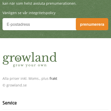
kan när som helst avsluta prenumerationen.
Vänligen se vår integritetspolicy
Du vill inte missa något!
prenumerera
Anmäl dig till nyhetsbrevet och få fantastiska erbjudanden. D
Alla priser inkl. Moms., plus
frakt
© growland.se
Service