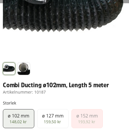
Combi Ducting ø102mm, Length 5 meter
Artikelnummer:
10187
Storlek
ø 102 mm
ø 127 mm
ø 152 mm
ø 102 mm
ø 127 mm
ø 152 mm
148,02 kr
159,50 kr
193,92 kr