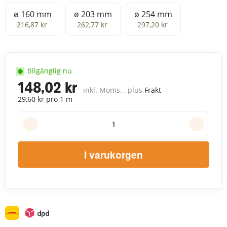
ø 160 mm
ø 203 mm
ø 254 mm
ø 160 mm
ø 203 mm
ø 254 mm
216,87 kr
262,77 kr
297,20 kr
tillgänglig nu
148,02 kr
inkl. Moms. , plus
Frakt
29,60 kr pro 1 m
I varukorgen