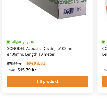
tillgänglig nu
SONODEC Acoustic Ducting ø102mm -
CO
ø406mm, Length 10 meter
Le
573,17 kr
10% Rabatt
515,79 kr
från
fr
till produkt