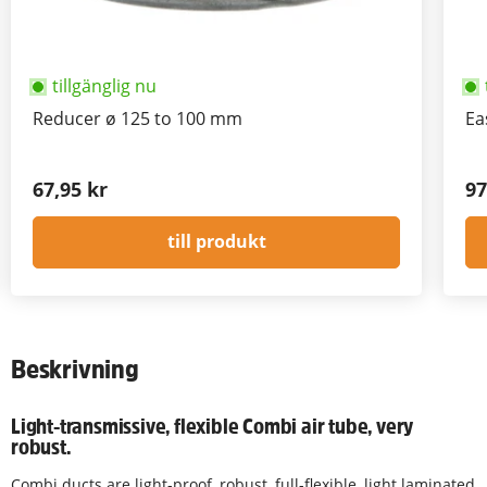
tillgänglig nu
Reducer ø 125 to 100 mm
Ea
67,95 kr
97
till produkt
Beskrivning
Light-transmissive, flexible Combi air tube, very
robust.
Combi ducts are light-proof, robust, full-flexible, light laminated