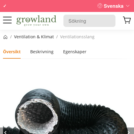
Svenska
Startsida
/
Ventilation & Klimat
/
Ventilationsslang
Översikt
Beskrivning
Egenskaper