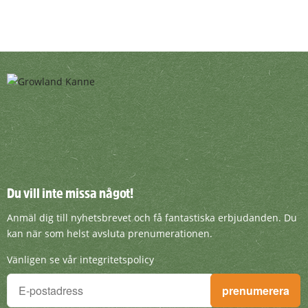
Du vill inte missa något!
Du vill inte missa något!
Anmäl dig till nyhetsbrevet och få fantasti
Anmäl dig till nyhetsbrevet och få fantastiska erbjudanden. Du
kan när som helst avsluta prenumerationen.
Vänligen se vår integritetspolicy
Du vill inte missa något!
prenumerera
Anmäl dig till nyhetsbrevet och få fantastiska erbjudanden. D