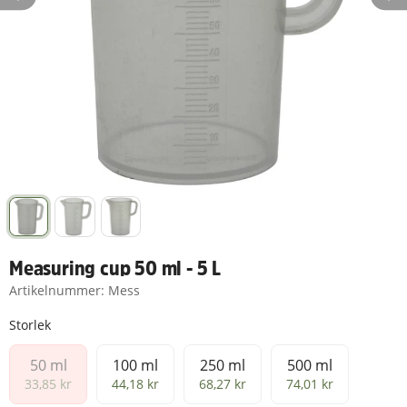
Measuring cup 50 ml - 5 L
Artikelnummer:
Mess
Storlek
50 ml
100 ml
250 ml
500 ml
50 ml
100 ml
250 ml
500 ml
33,85 kr
44,18 kr
68,27 kr
74,01 kr