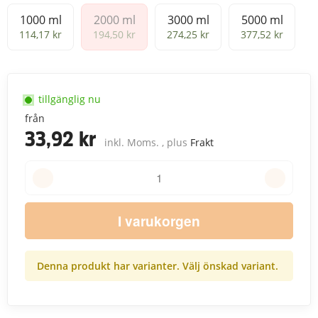
1000 ml
2000 ml
3000 ml
5000 ml
1000 ml
2000 ml
3000 ml
5000 ml
114,17 kr
194,50 kr
274,25 kr
377,52 kr
tillgänglig nu
från
33,92 kr
inkl. Moms. , plus
Frakt
I varukorgen
Denna produkt har varianter. Välj önskad variant.