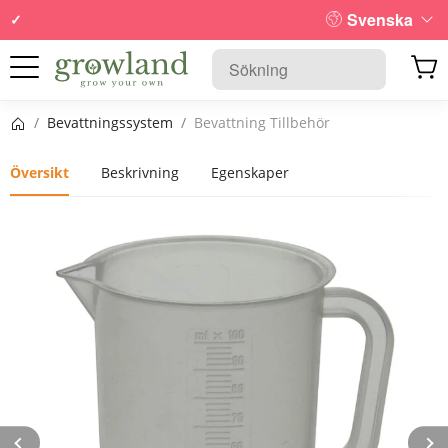
Svenska
Startsida
/
Bevattningssystem
/
Bevattning Tillbehör
Översikt
Beskrivning
Egenskaper